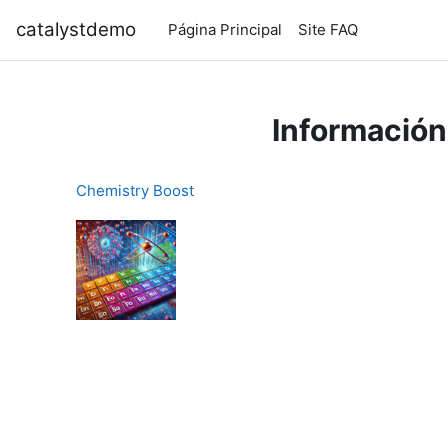
Salta al contenido principal
catalystdemo
Página Principal
Site FAQ
Información
Chemistry Boost