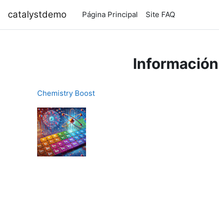
Salta al contenido principal
catalystdemo
Página Principal
Site FAQ
Información
Chemistry Boost